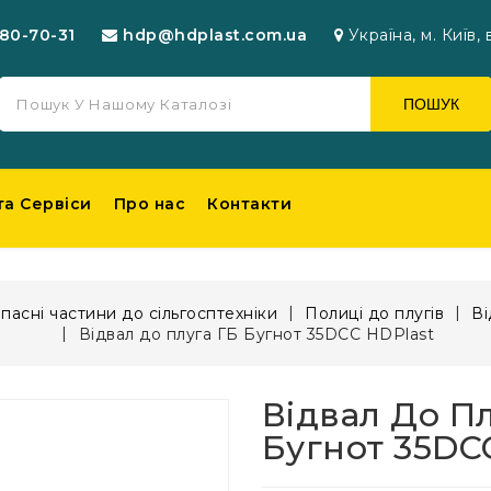
80-70-31
hdp@hdplast.com.ua
Українa, м. Київ, 
ПОШУК
та Сервіси
Про нас
Контакти
пасні частини до сільгосптехніки
Полиці до плугів
Ві
Відвал до плуга ГБ Бугнот 35DCC HDPlast
Відвал До П
Бугнот 35DC