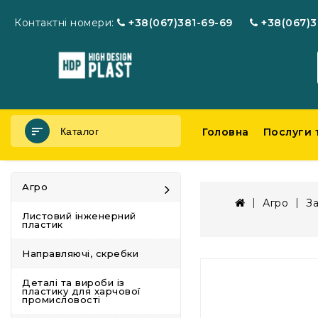
Контактні номери:
+38(067)381-69-69
+38(067)3
Каталог
Головна
Послуги 
Агро
Агро
За
Листовий інженерний
пластик
Направляючі, скребки
Деталі та вироби із
пластику для харчової
промисловості