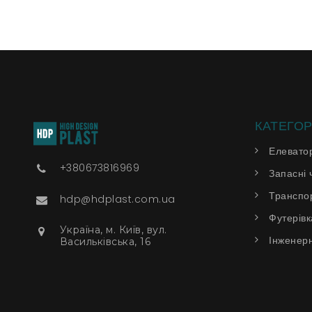
КАТЕГОР
Елевато
+380673816969
Запасні 
Транспор
hdp@hdplast.com.ua
Футерівк
Українa, м. Київ, вул.
Інженерн
Васильківська, 16