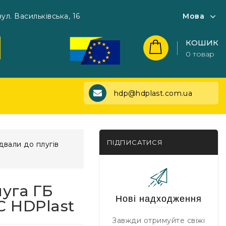
вул. Васильківська, 16
Мова
КОШИК
0 товар
hdp@hdplast.com.ua
ПІДПИСАТИСЯ
двали до плугів
луга ГБ
Нові надходження
C HDPlast
Завжди отримуйте свіжі