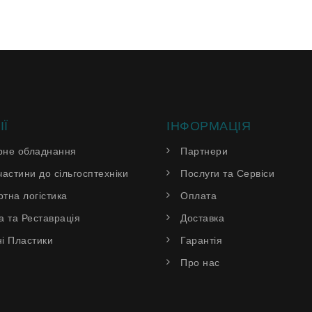
ІЇ
ІНФОРМАЦІЯ
рне обладнання
Партнери
частини до сільгосптехніки
Послуги та Сервіси
тна логістика
Оплата
а та Реставрація
Доставка
і Пластики
Гарантія
Про нас