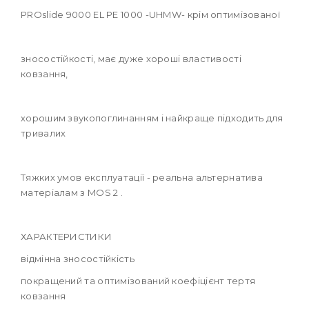
PROslide 9000 EL PE 1000 -UHMW- крім оптимізованої
зносостійкості, має дуже хороші властивості
ковзання,
хорошим звукопоглинанням і найкраще підходить для
тривалих
Тяжких умов експлуатації - реальна альтернатива
матеріалам з MOS 2 .
ХАРАКТЕРИСТИКИ
відмінна зносостійкість
покращений та оптимізований коефіцієнт тертя
ковзання