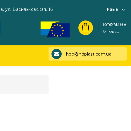
в, ул. Васильковская, 16
Язык
КОРЗИНА
0 товар
hdp@hdplast.com.ua