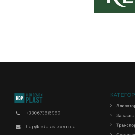
КАТЕГО
Элевато
+380673816969
Запасные
Транспо
hdp@hdplast.com.ua
Футеров