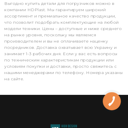
Выгодно купить детали для погрузчиков можно в
компании HDPlast. Мы гарантируем широкий
ассортимент и премиальное качество продукции,
что позволит подобрать комплектующие на любой
модели техники. Цены – доступные и ниже среднего
на рынке уровня, поскольку мы являемся
производителем и вы не оплачиваете наценку
посредников. Доставка охватывает всю Украину и
занимает 1-3 рабочих дня. Если у вас есть вопросы
по техническим характеристикам продукции или
условиям покупки и доставки, просто свяжитесь с
нашими менеджерами по телефону. Номера указаны
на сайте.